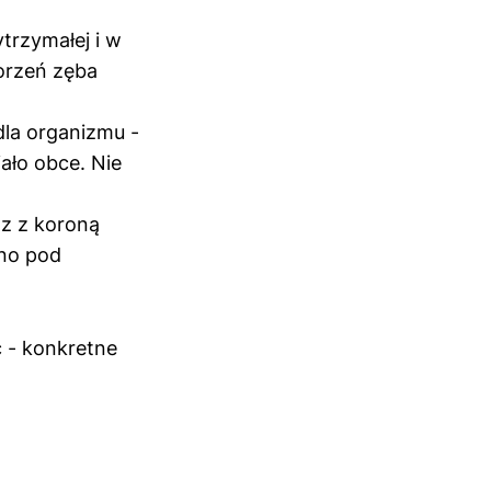
trzymałej i w
orzeń zęba
dla organizmu -
iało obce. Nie
az z koroną
wno pod
c - konkretne