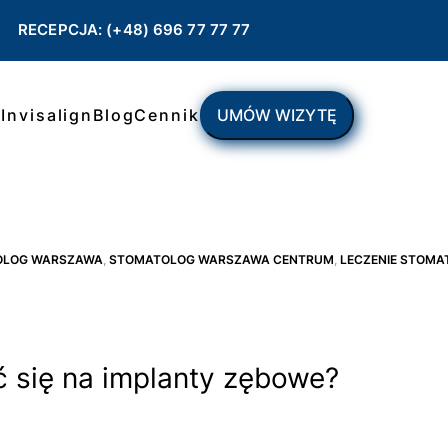
RECEPCJA: (+48) 696 77 77 77
ł
Invisalign
Blog
Cennik
UMÓW WIZYTĘ
OLOG WARSZAWA
,
STOMATOLOG WARSZAWA CENTRUM
,
LECZENIE STOMA
 się na implanty zębowe?