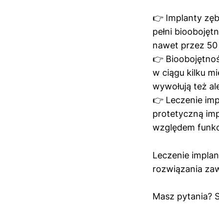
👉 Implanty zęb
pełni bioobojęt
nawet przez 50 
👉 Bioobojętnoś
w ciągu kilku mi
wywołują też ale
👉 Leczenie imp
protetyczną imp
względem funkcj
Leczenie implant
rozwiązania za
Masz pytania? S