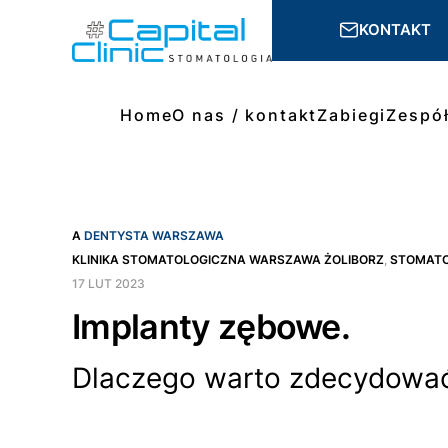
KONTAKT
Home
O nas / kontakt
Zabiegi
Zespó
A
DENTYSTA WARSZAWA
KLINIKA STOMATOLOGICZNA WARSZAWA ŻOLIBORZ
,
STOMAT
17 LUT 2023
Implanty zębowe.
Dlaczego warto zdecydować