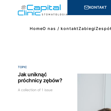
KONTAKT
Home
O nas / kontakt
Zabiegi
Zespó
TOPIC
Jak uniknąć
próchnicy zębów?
A collection of 1 issue