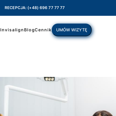
RECEPCJA: (+48) 696 77 77 77
ł
Invisalign
Blog
Cennik
UMÓW WIZYTĘ