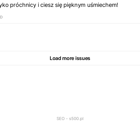
zyko próchnicy i ciesz się pięknym uśmiechem!
AD
Load more issues
SEO - s500.pl