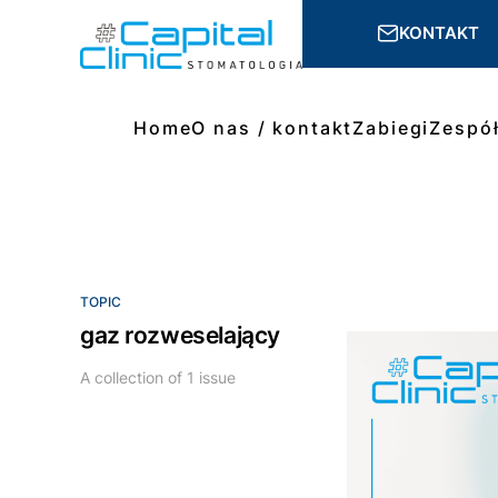
KONTAKT
Home
O nas / kontakt
Zabiegi
Zespó
TOPIC
gaz rozweselający
A collection of 1 issue