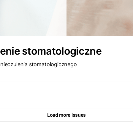
lenie stomatologiczne
 znieczulenia stomatologicznego
D
Load more issues