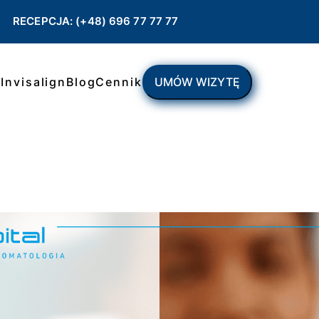
RECEPCJA: (+48) 696 77 77 77
ł
Invisalign
Blog
Cennik
UMÓW WIZYTĘ