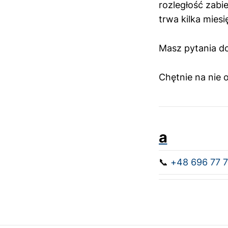
rozległość zabi
trwa kilka miesi
Masz pytania d
Chętnie na nie
a
📞
+48 696 77 7