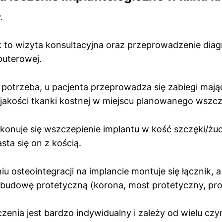
.
k to wizyta konsultacyjna oraz przeprowadzenie diag
puterowej.
ka potrzeba, u pacjenta przeprowadza się zabiegi mają
i jakości tkanki kostnej w miejscu planowanego wszc
konuje się wszczepienie implantu w kość szczęki/żu
sta się on z kością.
iu osteointegracji na implancie montuje się łącznik, 
budowę protetyczną (korona, most protetyczny, pro
czenia jest bardzo indywidualny i zależy od wielu czy