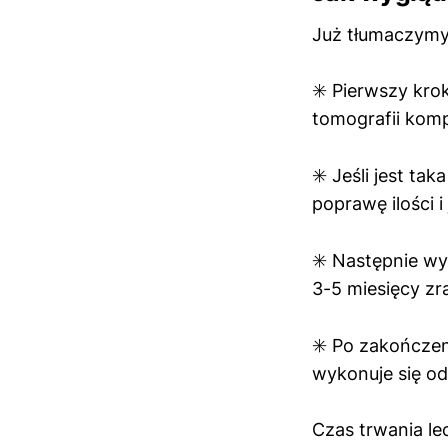
Już tłumaczymy
✳️ Pierwszy kro
tomografii kom
✳️ Jeśli jest ta
poprawę ilości 
✳️ Następnie wy
3-5 miesięcy zra
✳️ Po zakończen
wykonuje się od
Czas trwania le