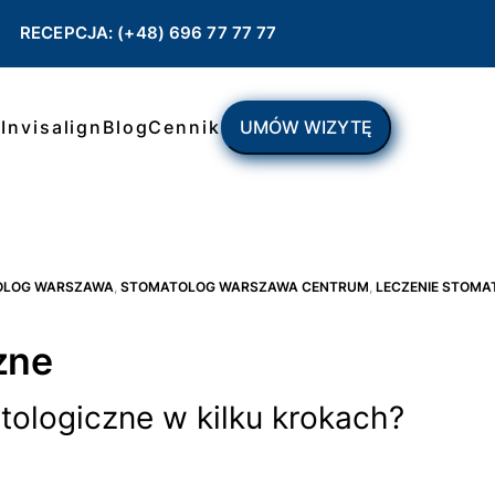
RECEPCJA: (+48) 696 77 77 77
ł
Invisalign
Blog
Cennik
UMÓW WIZYTĘ
OLOG WARSZAWA
,
STOMATOLOG WARSZAWA CENTRUM
,
LECZENIE STOMA
zne
tologiczne w kilku krokach?