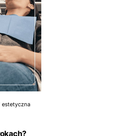
i estetyczna
rokach?