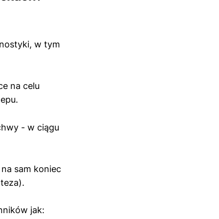
nostyki, w tym
ce na celu
zepu.
chwy - w ciągu
a na sam koniec
teza).
nników jak: